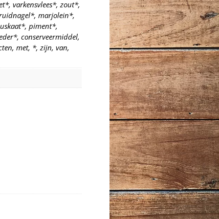
et*, varkensvlees*, zout*,
ruidnagel*, marjolein*,
skaat*, piment*,
eder*, conserveermiddel,
ten, met, *, zijn, van,