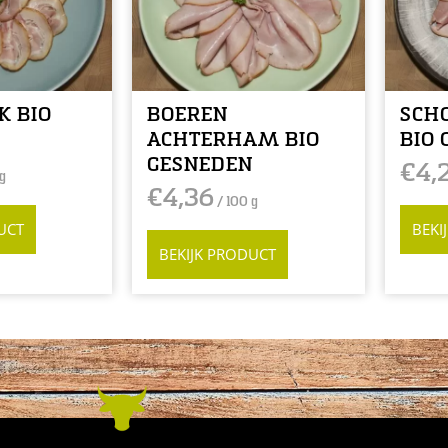
K BIO
BOEREN
SCH
N
ACHTERHAM BIO
BIO
GESNEDEN
€
4,
g
€
4,36
/ 100 g
UCT
BEKI
BEKIJK PRODUCT