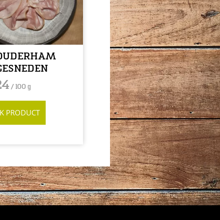
OUDERHAM
 GESNEDEN
24
/ 100 g
JK PRODUCT