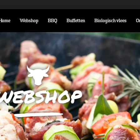
Home
Webshop
BBQ
Buffetten
Biologisch vlees
O
webshop