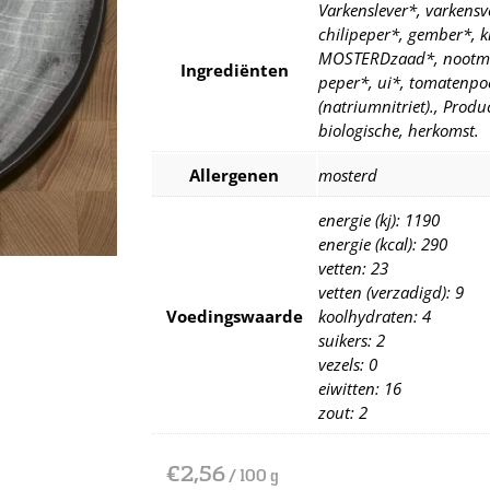
Varkenslever*, varkensv
chilipeper*, gember*, k
MOSTERDzaad*, nootmu
Ingrediënten
peper*, ui*, tomatenpo
(natriumnitriet)., Produc
biologische, herkomst.
Allergenen
mosterd
energie (kj): 1190
energie (kcal): 290
vetten: 23
vetten (verzadigd): 9
Voedingswaarde
koolhydraten: 4
suikers: 2
vezels: 0
eiwitten: 16
zout: 2
€
2,56
/ 100 g