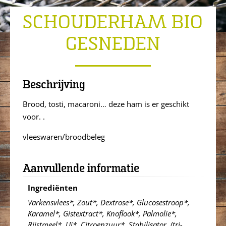
SCHOUDERHAM BIO
GESNEDEN
Beschrijving
Brood, tosti, macaroni… deze ham is er geschikt
voor. .
vleeswaren/broodbeleg
Aanvullende informatie
Ingrediënten
Varkensvlees*, Zout*, Dextrose*, Glucosestroop*,
Karamel*, Gistextract*, Knoflook*, Palmolie*,
Rijstmeel*, Ui*, Citroenzuur*, Stabilisator, (tri-