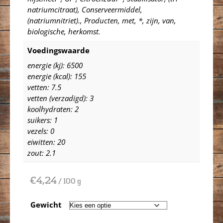
natriumcitraat), Conserveermiddel,
(natriumnitriet)., Producten, met, *, zijn, van,
biologische, herkomst.
Voedingswaarde
energie (kj): 6500
energie (kcal): 155
vetten: 7.5
vetten (verzadigd): 3
koolhydraten: 2
suikers: 1
vezels: 0
eiwitten: 20
zout: 2.1
€
4,24
/ 100 g
Gewicht