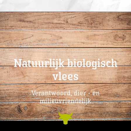
Natuurlijk biologisch
vlees
Verantwoord, dier - en
milieuvriendelijk