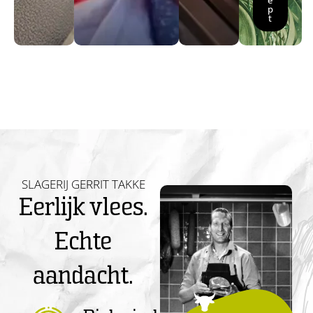
e
p
t
SLAGERIJ GERRIT TAKKE
Eerlijk vlees.
Echte
aandacht.