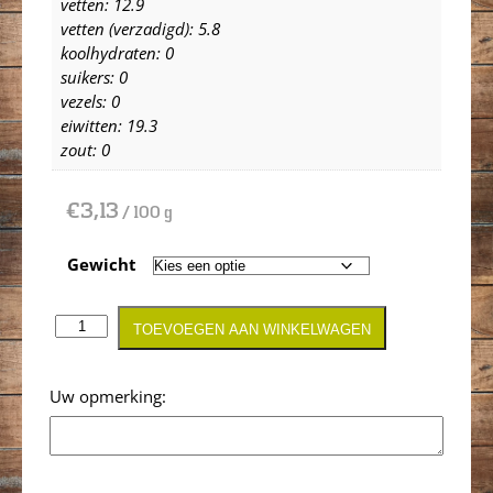
vetten: 12.9
vetten (verzadigd): 5.8
koolhydraten: 0
suikers: 0
vezels: 0
eiwitten: 19.3
zout: 0
€
3,13
/ 100 g
Gewicht
TOEVOEGEN AAN WINKELWAGEN
Opmerking