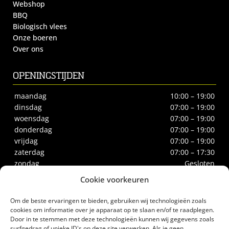
Webshop
BBQ
Biologisch vlees
Onze boeren
Over ons
OPENINGSTIJDEN
maandag
10:00 – 19:00
dinsdag
07:00 – 19:00
woensdag
07:00 – 19:00
donderdag
07:00 – 19:00
vrijdag
07:00 – 19:00
zaterdag
07:00 – 17:30
zondag
Gesloten
Cookie voorkeuren
CONTACT
Om de beste ervaringen te bieden, gebruiken wij technologieën zoals
Biltstraat 66
cookies om informatie over je apparaat op te slaan en/of te raadplegen.
Door in te stemmen met deze technologieën kunnen wij gegevens zoals
3572BE Utrecht
surfgedrag of unieke ID's op deze site verwerken. Als je geen