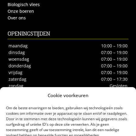
Biologisch vlees
Onze boeren
Over ons
OPENINGSTIJDEN
maandag
10:00 – 19:00
dinsdag
07:00 – 19:00
woensdag
07:00 – 19:00
donderdag
07:00 – 19:00
vrijdag
07:00 – 19:00
zaterdag
07:00 – 17:30
zondag
Gesloten
Cookie voorkeuren
CONTACT
Om de beste ervaringen te bieden, gebruiken wij technologieën zoals
Biltstraat 66
cookies om informatie over je apparaat op te slaan en/of te raadplegen.
Door in te stemmen met deze technologieën kunnen wij gegevens zoals
3572BE Utrecht
surfgedrag of unieke ID's op deze site verwerken. Als je geen
Tel.
030-2732186
toestemming geeft of uw toestemming intrekt, kan dit een nadelige
biologischeslagerij@gerrittakke.nl
invloed hebben op bepaalde functies en mogelijkheden.