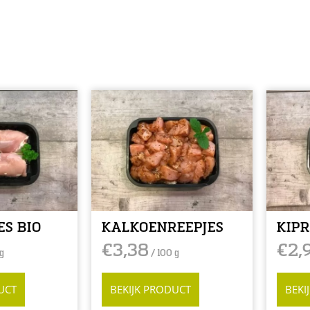
ES BIO
KALKOENREEPJES
KIPR
€
3,38
€
2,
g
/ 100 g
UCT
BEKIJK PRODUCT
BEKI