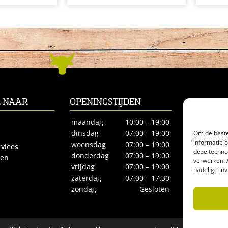
L NAAR
OPENINGSTIJDEN
CONTACT
Biltstraat 66
maandag
10:00 – 19:00
3572BE Utre
Om de beste
dinsdag
07:00 – 19:00
informatie 
Tel.
030-27
woensdag
07:00 – 19:00
 vlees
deze techno
biologisches
donderdag
07:00 – 19:00
ren
verwerken. 
vrijdag
07:00 – 19:00
nadelige in
zaterdag
07:00 – 17:30
zondag
Gesloten