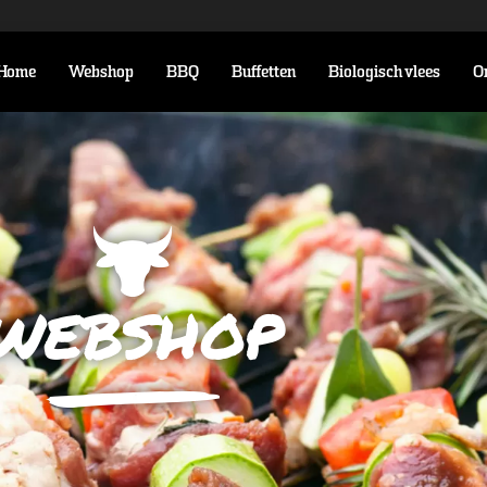
Home
Webshop
BBQ
Buffetten
Biologisch vlees
O
webshop