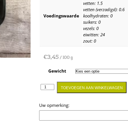
vetten: 1.5
vetten (verzadigd): 0.6
Voedingswaarde
koolhydraten: 0
suikers: 0
vezels: 0
eiwitten: 24
zout: 0
€
3,45
/ 100 g
Gewicht
TOEVOEGEN AAN WINKELWAGEN
Opmerking