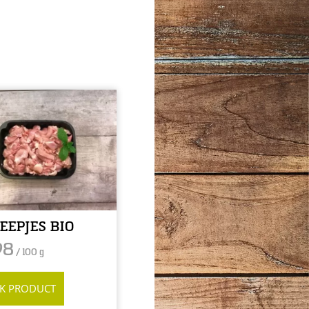
EEPJES BIO
98
/ 100 g
JK PRODUCT