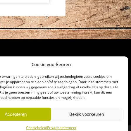
Cookie voorkeuren
cht
 ervaringen te bieden, gebruiken wij technologieën zoals cookies om
over je apparaat op te slaan en/of te raadplegen. Door in te stemmen met
32186
logieën kunnen wij gegevens zoals surfgedrag of unieke ID's op deze site
lagerij@gerrittakke.nl
Als je geen toestemming geeft of uw toestemming intrekt, kan dit een
vloed hebben op bepaalde functies en mogelijkheden.
Accepteren
Bekijk voorkeuren
Cookiebeleid
Privacy statement