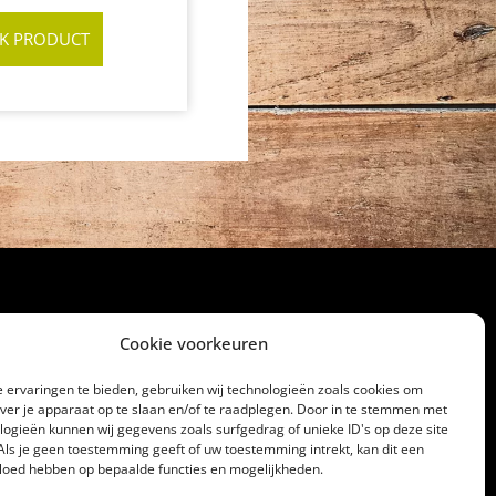
JK PRODUCT
Cookie voorkeuren
cht
 ervaringen te bieden, gebruiken wij technologieën zoals cookies om
over je apparaat op te slaan en/of te raadplegen. Door in te stemmen met
32186
logieën kunnen wij gegevens zoals surfgedrag of unieke ID's op deze site
lagerij@gerrittakke.nl
Als je geen toestemming geeft of uw toestemming intrekt, kan dit een
vloed hebben op bepaalde functies en mogelijkheden.