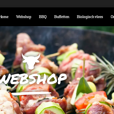
Home
Webshop
BBQ
Buffetten
Biologisch vlees
O
webshop