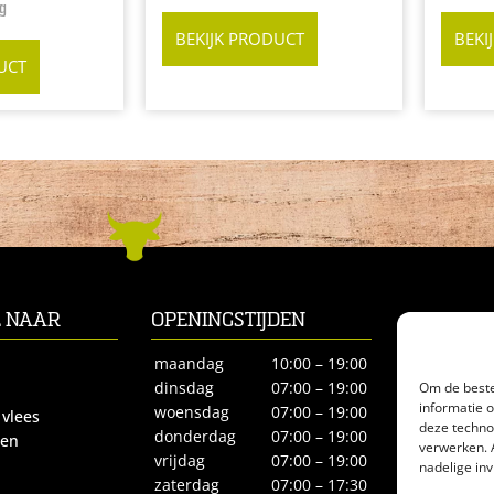
g
BEKIJK PRODUCT
BEKI
UCT
L NAAR
OPENINGSTIJDEN
CONTACT
Biltstraat 66
maandag
10:00 – 19:00
3572BE Utre
Om de beste
dinsdag
07:00 – 19:00
informatie 
Tel.
030-27
woensdag
07:00 – 19:00
 vlees
deze techno
biologisches
donderdag
07:00 – 19:00
ren
verwerken. 
vrijdag
07:00 – 19:00
nadelige in
zaterdag
07:00 – 17:30