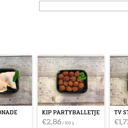
ONADE
KIP PARTYBALLETJE
TV S
€
2,86
€
1,7
/ 100 g