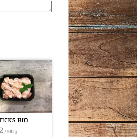
TICKS BIO
2
/ 100 g