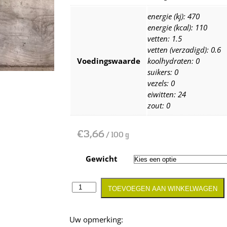
energie (kj): 470
energie (kcal): 110
vetten: 1.5
vetten (verzadigd): 0.6
Voedingswaarde
koolhydraten: 0
suikers: 0
vezels: 0
eiwitten: 24
zout: 0
€
3,66
/ 100 g
Gewicht
TOEVOEGEN AAN WINKELWAGEN
Opmerking