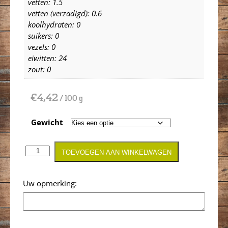
vetten: 1.5
vetten (verzadigd): 0.6
koolhydraten: 0
suikers: 0
vezels: 0
eiwitten: 24
zout: 0
€
4,42
/ 100 g
Gewicht
TOEVOEGEN AAN WINKELWAGEN
Opmerking