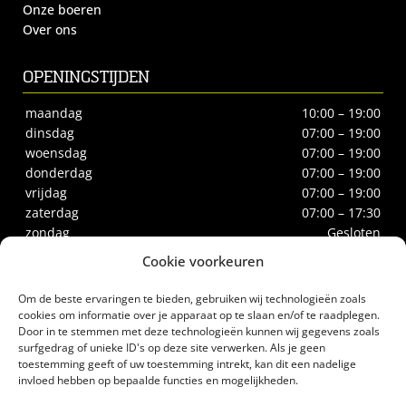
Onze boeren
Over ons
OPENINGSTIJDEN
maandag
10:00 – 19:00
dinsdag
07:00 – 19:00
woensdag
07:00 – 19:00
donderdag
07:00 – 19:00
vrijdag
07:00 – 19:00
zaterdag
07:00 – 17:30
zondag
Gesloten
Cookie voorkeuren
CONTACT
Om de beste ervaringen te bieden, gebruiken wij technologieën zoals
Biltstraat 66
cookies om informatie over je apparaat op te slaan en/of te raadplegen.
Door in te stemmen met deze technologieën kunnen wij gegevens zoals
3572BE Utrecht
surfgedrag of unieke ID's op deze site verwerken. Als je geen
Tel.
030-2732186
toestemming geeft of uw toestemming intrekt, kan dit een nadelige
biologischeslagerij@gerrittakke.nl
invloed hebben op bepaalde functies en mogelijkheden.