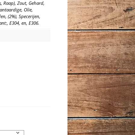
s, Raap), Zout, Gehard,
lantaardige, Olie,
en, (2%), Specerijen,
ant:, E304, en, E306.