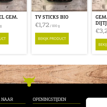
EL GEM.
TV STICKS BIO
GEM
DIJT
€
1,72
 g
/ 100 g
€
3,
UCT
BEKIJK PRODUCT
BEKI
L NAAR
OPENINGSTIJDEN
CONTACT