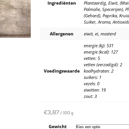
Ingrediënten
Plantaardig, Eiwit, (Mai
Palmolie, Specerijen), P
(Gehard), Paprika, Kruid
Suiker, Aroma, Antioxid
Allergenen
eiwit, ei, mosterd
energie (kj): 531
energie (kcal): 127
vetten: 5
vetten (verzadigd): 2
Voedingswaarde
koolhydraten: 2
suikers: 1
vezels: 0
eiwitten: 19
zout: 3
€
3,87
/ 100 g
Gewicht