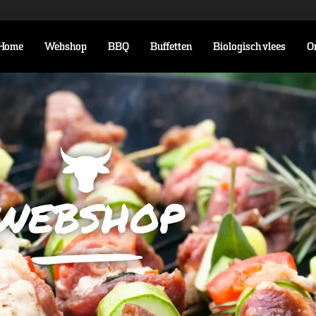
Home
Webshop
BBQ
Buffetten
Biologisch vlees
O
webshop