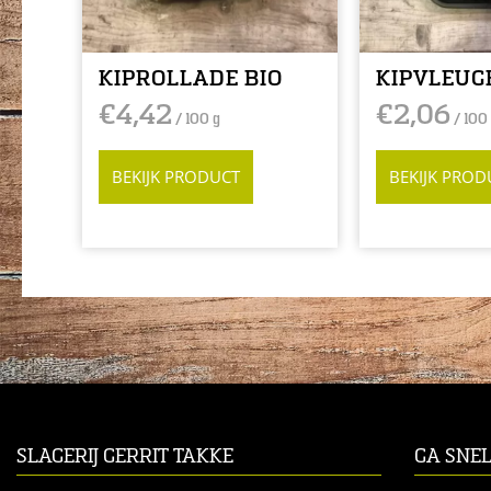
KIPROLLADE BIO
KIPVLEUG
€
4,42
€
2,06
/ 100 g
/ 100
BEKIJK PRODUCT
BEKIJK PROD
SLAGERIJ GERRIT TAKKE
GA SNE