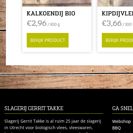
KALKOENDIJ BIO
KIPDIJVLE
€
2,96
€
3,66
/ 100 g
/ 100 
BEKIJK PRODUCT
BEKIJK PROD
SLAGERIJ GERRIT TAKKE
GA SNE
Slagerij Gerrit Takke is al ruim 25 jaar de slagerij
Webshop
in Utrecht voor biologisch vlees, vleeswaren,
BBQ