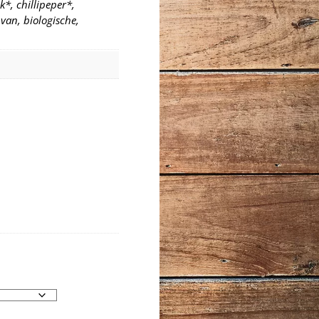
k*, chillipeper*,
 van, biologische,