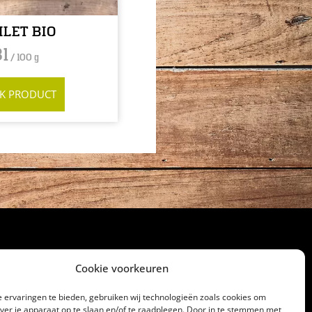
ILET BIO
31
/ 100 g
JK PRODUCT
Cookie voorkeuren
cht
 ervaringen te bieden, gebruiken wij technologieën zoals cookies om
over je apparaat op te slaan en/of te raadplegen. Door in te stemmen met
32186