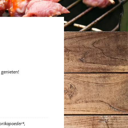
 genieten!
aprikapoeder*,