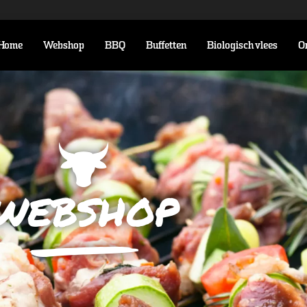
Home
Webshop
BBQ
Buffetten
Biologisch vlees
O
webshop