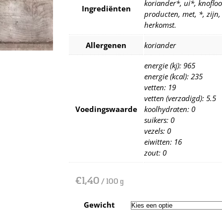
koriander*, ui*, knofloo
Ingrediënten
producten, met, *, zijn,
herkomst.
Allergenen
koriander
energie (kj): 965
energie (kcal): 235
vetten: 19
vetten (verzadigd): 5.5
Voedingswaarde
koolhydraten: 0
suikers: 0
vezels: 0
eiwitten: 16
zout: 0
€
1,40
/ 100 g
Gewicht