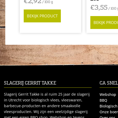
€
2,92
/ 100 g
€
3,55
/ 100 
BEKIJK PRODUCT
BEKIJK PROD
SLAGERIJ GERRIT TAKKE
GA SNE
Slagerij Gerrit Takke is al ruim 25 jaar de slagerij
Webshop
in Utrecht voor biologisch vlees, vleeswaren,
BBQ
barbecue-producten en andere smaakvolle
Biologisch
vleesproducten. Wij zijn een veelzijdige slagerij
Onze boe
met een eigen BBQ shop, Webshop en tevens
Over ons