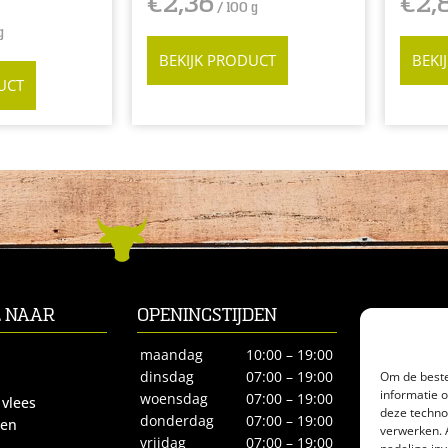
€
2,36
€
2,
/ 100 g
g
BEKIJK PRODUCT
BEKI
UCT
L NAAR
OPENINGSTIJDEN
CONTACT
Biltstraat 66
maandag
10:00 – 19:00
3572BE Utre
Om de beste
dinsdag
07:00 – 19:00
informatie 
Tel.
030-27
woensdag
07:00 – 19:00
 vlees
deze techno
biologisches
donderdag
07:00 – 19:00
ren
verwerken. 
vrijdag
07:00 – 19:00