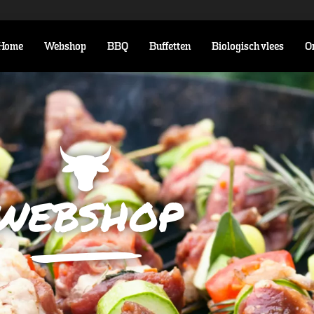
Home
Webshop
BBQ
Buffetten
Biologisch vlees
O
webshop