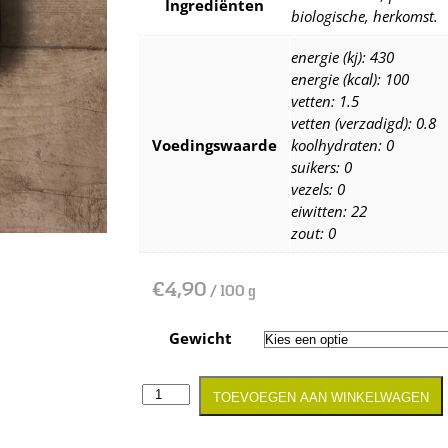
Ingrediënten
biologische, herkomst.
energie (kj): 430
energie (kcal): 100
vetten: 1.5
vetten (verzadigd): 0.8
Voedingswaarde
koolhydraten: 0
suikers: 0
vezels: 0
eiwitten: 22
zout: 0
€
4,90
/ 100 g
Gewicht
TOEVOEGEN AAN WINKELWAGEN