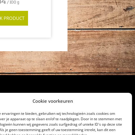
84
/ 100 g
JK PRODUCT
Cookie voorkeuren
cht
 ervaringen te bieden, gebruiken wij technologieën zoals cookies om
over je apparaat op te slaan en/of te raadplegen. Door in te stemmen met
32186
logieën kunnen wij gegevens zoals surfgedrag of unieke ID's op deze site
lagerij@gerrittakke.nl
Als je geen toestemming geeft of uw toestemming intrekt, kan dit een