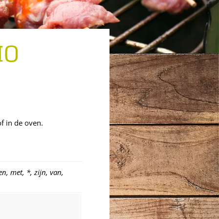
IO
f in de oven.
n, met, *, zijn, van,