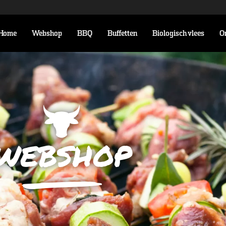
Home
Webshop
BBQ
Buffetten
Biologisch vlees
O
webshop