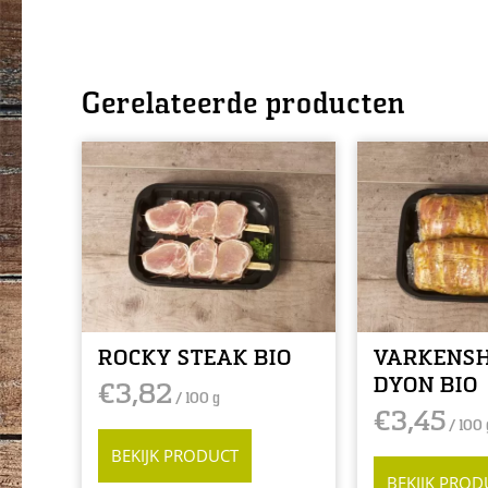
Gerelateerde producten
ROCKY STEAK BIO
VARKENS
DYON BIO
€
3,82
/ 100 g
€
3,45
/ 100 
BEKIJK PRODUCT
BEKIJK PROD