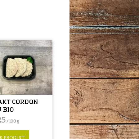
AKT CORDON
 BIO
25
/ 100 g
JK PRODUCT