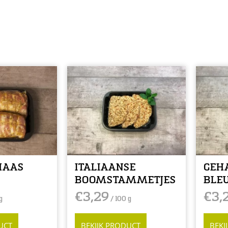
HAAS
ITALIAANSE
GEH
BOOMSTAMMETJES
BLEU
€
3,29
€
3,
g
/ 100 g
UCT
BEKIJK PRODUCT
BEKI