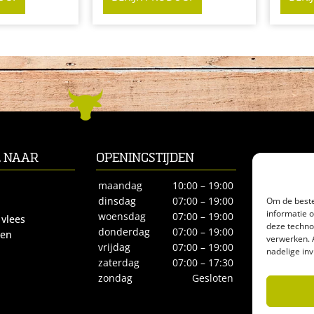
L NAAR
OPENINGSTIJDEN
CONTACT
Biltstraat 66
maandag
10:00 – 19:00
3572BE Utre
Om de beste
dinsdag
07:00 – 19:00
informatie 
Tel.
030-27
woensdag
07:00 – 19:00
 vlees
deze techno
biologisches
donderdag
07:00 – 19:00
ren
verwerken. 
vrijdag
07:00 – 19:00
nadelige in
zaterdag
07:00 – 17:30
zondag
Gesloten