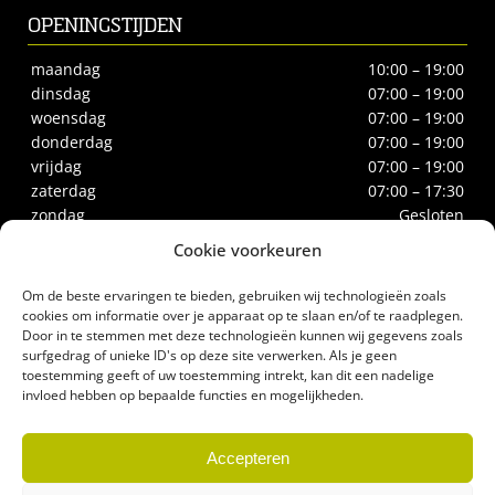
OPENINGSTIJDEN
maandag
10:00 – 19:00
dinsdag
07:00 – 19:00
woensdag
07:00 – 19:00
donderdag
07:00 – 19:00
vrijdag
07:00 – 19:00
zaterdag
07:00 – 17:30
zondag
Gesloten
Cookie voorkeuren
CONTACT
Om de beste ervaringen te bieden, gebruiken wij technologieën zoals
Biltstraat 66
cookies om informatie over je apparaat op te slaan en/of te raadplegen.
Door in te stemmen met deze technologieën kunnen wij gegevens zoals
3572BE Utrecht
surfgedrag of unieke ID's op deze site verwerken. Als je geen
Tel.
030-2732186
toestemming geeft of uw toestemming intrekt, kan dit een nadelige
biologischeslagerij@gerrittakke.nl
invloed hebben op bepaalde functies en mogelijkheden.
Accepteren