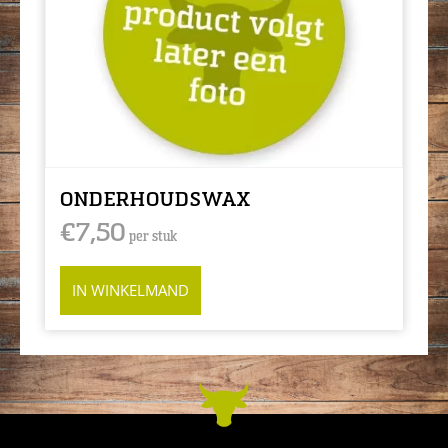
ONDERHOUDSWAX
€
7,50
per stuk
IN WINKELMAND