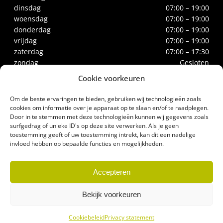
dinsdag
07:00 – 19:00
woensdag
07:00 – 19:00
donderdag
07:00 – 19:00
vrijdag
07:00 – 19:00
zaterdag
07:00 – 17:30
zondag
Gesloten
Cookie voorkeuren
CONTACT
Om de beste ervaringen te bieden, gebruiken wij technologieën zoals
Biltstraat 66
cookies om informatie over je apparaat op te slaan en/of te raadplegen.
Door in te stemmen met deze technologieën kunnen wij gegevens zoals
3572BE Utrecht
surfgedrag of unieke ID's op deze site verwerken. Als je geen
Tel.
030-2732186
toestemming geeft of uw toestemming intrekt, kan dit een nadelige
biologischeslagerij@gerrittakke.nl
invloed hebben op bepaalde functies en mogelijkheden.
Accepteren
Bekijk voorkeuren
© Biologische Slagerij Gerrit Takke – Website door
Studio Campo
–
Algemene
Cookiebeleid
Privacy statement
voorwaarden
–
Privacy statement