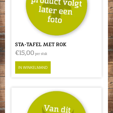
STA-TAFEL MET ROK
€
15,00
per stuk
IN WINKELMAND