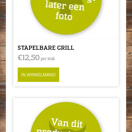
STAPELBARE GRILL
€
12,50
per stuk
IN WINKELMAND