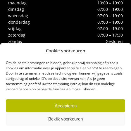
maandag
10:00 – 19:00
dinsdag
07:00 – 19:00
woensdag
07:00 – 19:00
donderdag
07:00 – 19:00
vrijdag
07:00 – 19:00
zaterdag
07:00 – 17:30
zondag
Gesloten
Cookie voorkeuren
CONTACT
Om de beste ervaringen te bieden, gebruiken wij technologieën zoals
Biltstraat 66
cookies om informatie over je apparaat op te slaan en/of te raadplegen.
Door in te stemmen met deze technologieën kunnen wij gegevens zoals
3572BE Utrecht
surfgedrag of unieke ID's op deze site verwerken. Als je geen
Tel.
030-2732186
toestemming geeft of uw toestemming intrekt, kan dit een nadelige
biologischeslagerij@gerrittakke.nl
invloed hebben op bepaalde functies en mogelijkheden.
Accepteren
Bekijk voorkeuren
© Biologische Slagerij Gerrit Takke – Website door
Studio Campo
–
Algemene