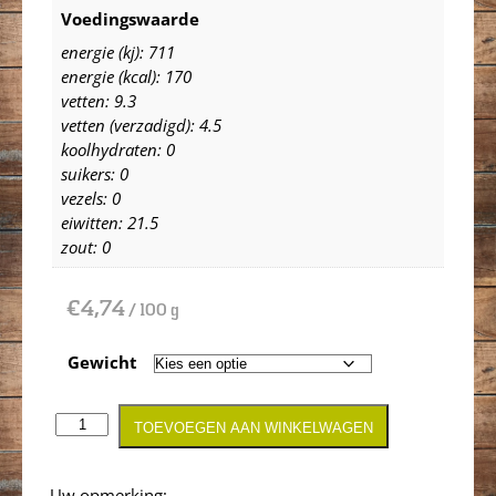
Voedingswaarde
energie (kj): 711
energie (kcal): 170
vetten: 9.3
vetten (verzadigd): 4.5
koolhydraten: 0
suikers: 0
vezels: 0
eiwitten: 21.5
zout: 0
€
4,74
/ 100 g
Gewicht
TOEVOEGEN AAN WINKELWAGEN
Opmerking