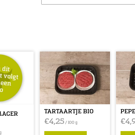
TARTAARTJE BIO
PEPE
MAGER
€
4,25
€
4,
/ 100 g
g