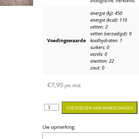
biologische, herkomst.
energie (kj): 450
energie (kcal): 110
vetten: 2
vetten (verzadigd): 0
Voedingswaarde
koolhydraten: 1
suikers: 0
vezels: 0
eiwitten: 22
zout: 0
€
7,95
per stuk
TOEVOEGEN AAN WINKELWAGEN
Opmerking