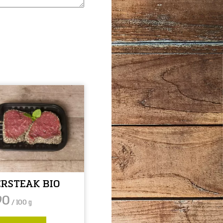
RSTEAK BIO
90
/ 100 g