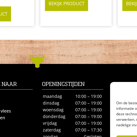
BEKIJK PRODUCT
BEKI
UCT
L NAAR
OPENINGSTIJDEN
CONTACT
Biltstraat 66
maandag
10:00 – 19:00
3572BE Utre
dinsdag
07:00 – 19:00
Om de beste
Tel.
030-27
informatie 
woensdag
07:00 – 19:00
 vlees
deze techno
biologisches
donderdag
07:00 – 19:00
ren
verwerken. 
vrijdag
07:00 – 19:00
nadelige in
zaterdag
07:00 – 17:30
zondag
Gesloten