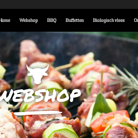
Home
Webshop
BBQ
Buffetten
Biologisch vlees
O
webshop