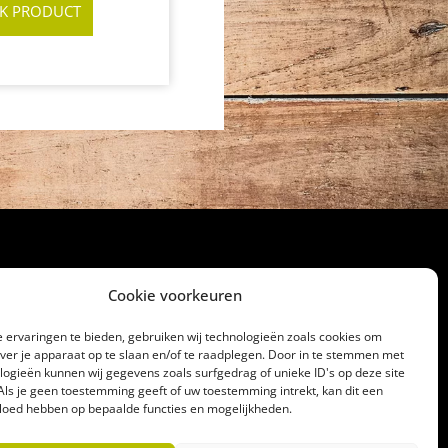
JK PRODUCT
Cookie voorkeuren
cht
 ervaringen te bieden, gebruiken wij technologieën zoals cookies om
32186
over je apparaat op te slaan en/of te raadplegen. Door in te stemmen met
logieën kunnen wij gegevens zoals surfgedrag of unieke ID's op deze site
lagerij@gerrittakke.nl
Als je geen toestemming geeft of uw toestemming intrekt, kan dit een
vloed hebben op bepaalde functies en mogelijkheden.