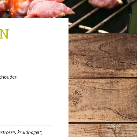
EN
schouder.
extrose*, kruidnagel*,