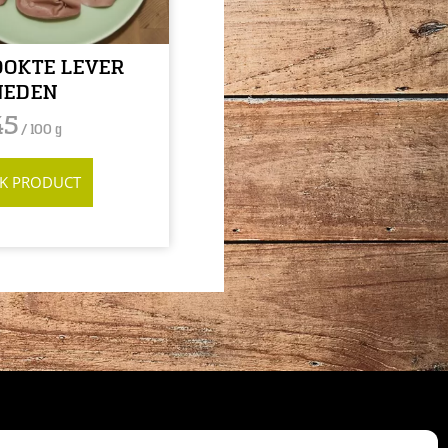
OOKTE LEVER
NEDEN
45
/ 100 g
JK PRODUCT