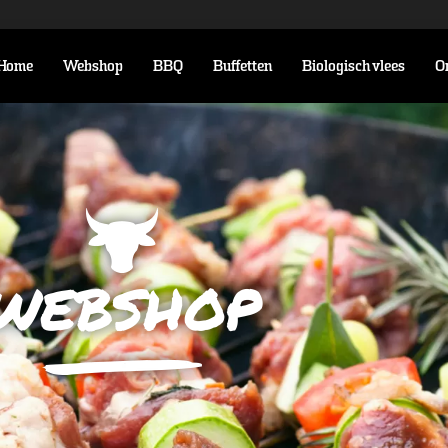
Home
Webshop
BBQ
Buffetten
Biologisch vlees
O
webshop