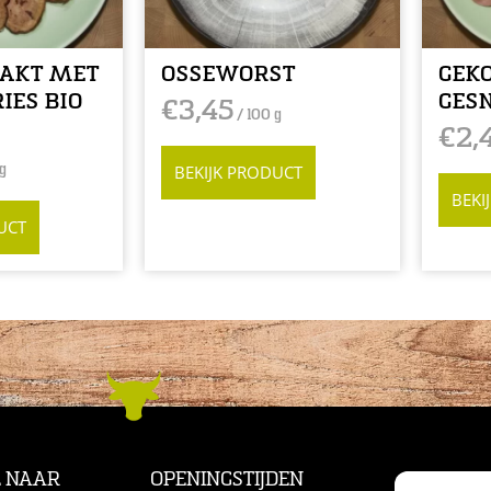
HAKT MET
OSSEWORST
GEK
IES BIO
GES
€
3,45
/ 100 g
N
€
2,
g
BEKIJK PRODUCT
BEKI
UCT
L NAAR
OPENINGSTIJDEN
CONTACT