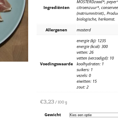
MOSTERDzaad*, peper*, 
Ingrediënten
citroenzuur*, conserve
(natriumnitriet)., Produc
biologische, herkomst.
Allergenen
mosterd
energie (kj): 1235
energie (kcal): 300
vetten: 26
vetten (verzadigd): 10
Voedingswaarde
koolhydraten: 1
suikers: 1
vezels: 0
eiwitten: 15
zout: 2
€
3,23
/ 100 g
Gewicht