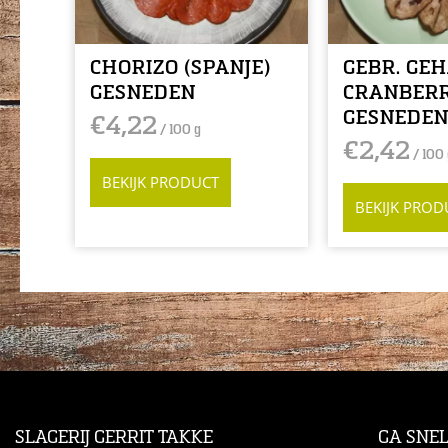
CHORIZO (SPANJE)
GEBR. GE
GESNEDEN
CRANBERR
GESNEDE
€
4,22
/ 100 g
€
2,42
/ 100 
BEKIJK PRODUCT
BEKIJK PROD
SLAGERIJ GERRIT TAKKE
GA SNE