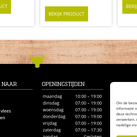
UCT
BEKI
BEKIJK PRODUCT
L NAAR
OPENINGSTIJDEN
CONTACT
Biltstraat 66
maandag
10:00 – 19:00
3572BE Utre
Om de beste
dinsdag
07:00 – 19:00
informatie 
Tel.
030-27
woensdag
07:00 – 19:00
 vlees
deze techno
biologisches
donderdag
07:00 – 19:00
ren
verwerken. 
vrijdag
07:00 – 19:00
nadelige in
zaterdag
07:00 – 17:30
zondag
Gesloten