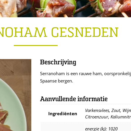
NOHAM GESNEDEN
Beschrijving
Serranoham is een rauwe ham, oorspronkelij
Spaanse bergen.
Aanvullende informatie
Varkensvlees, Zout, Wijn
Ingrediënten
Citroenzuur, Kaliumnit
energie (kj): 1020