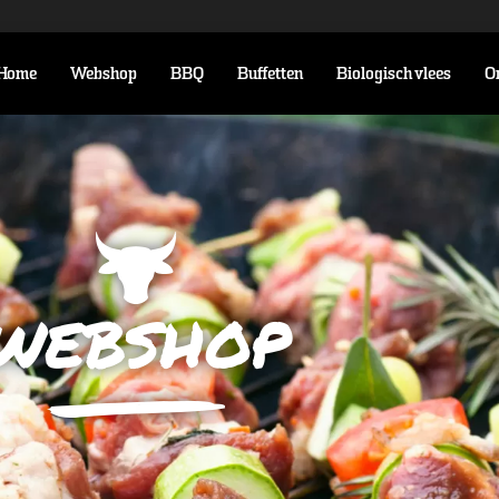
Home
Webshop
BBQ
Buffetten
Biologisch vlees
O
webshop