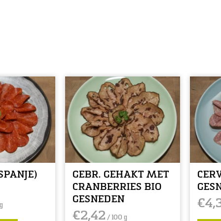
SPANJE)
GEBR. GEHAKT MET
CER
N
CRANBERRIES BIO
GES
GESNEDEN
€
4,
g
€
2,42
/ 100 g