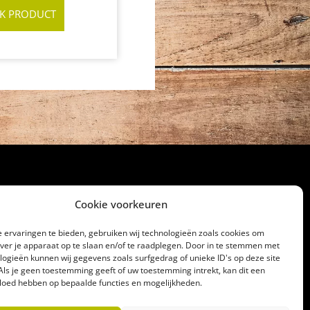
JK PRODUCT
Cookie voorkeuren
cht
 ervaringen te bieden, gebruiken wij technologieën zoals cookies om
over je apparaat op te slaan en/of te raadplegen. Door in te stemmen met
32186
logieën kunnen wij gegevens zoals surfgedrag of unieke ID's op deze site
lagerij@gerrittakke.nl
Als je geen toestemming geeft of uw toestemming intrekt, kan dit een
vloed hebben op bepaalde functies en mogelijkheden.