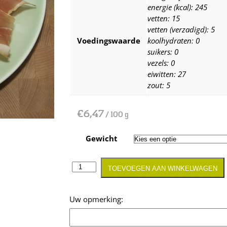
energie (kcal): 245
vetten: 15
vetten (verzadigd): 5
Voedingswaarde
koolhydraten: 0
suikers: 0
vezels: 0
eiwitten: 27
zout: 5
€
6,47
/ 100 g
Gewicht
TOEVOEGEN AAN WINKELWAGEN
Opmerking