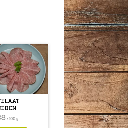
VELAAT
NEDEN
38
/ 100 g