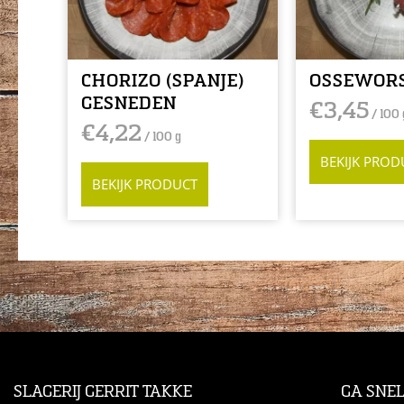
CHORIZO (SPANJE)
OSSEWOR
GESNEDEN
€
3,45
/ 100 
€
4,22
/ 100 g
BEKIJK PROD
BEKIJK PRODUCT
SLAGERIJ GERRIT TAKKE
GA SNE