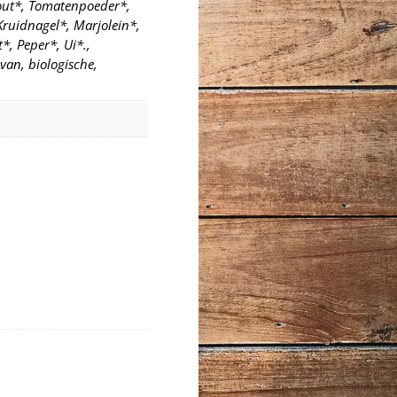
out*, Tomatenpoeder*,
Kruidnagel*, Marjolein*,
, Peper*, Ui*.,
 van, biologische,