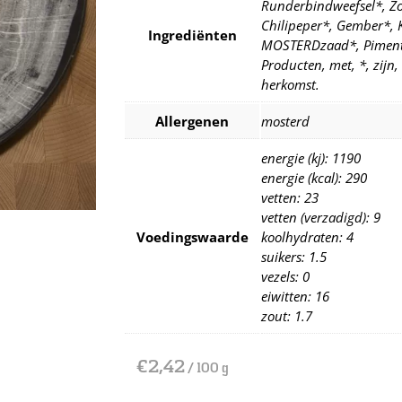
Runderbindweefsel*, Z
Chilipeper*, Gember*, 
Ingrediënten
MOSTERDzaad*, Piment*
Producten, met, *, zijn,
herkomst.
Allergenen
mosterd
energie (kj): 1190
energie (kcal): 290
vetten: 23
vetten (verzadigd): 9
Voedingswaarde
koolhydraten: 4
suikers: 1.5
vezels: 0
eiwitten: 16
zout: 1.7
€
2,42
/ 100 g