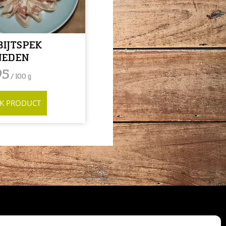
IJTSPEK
NEDEN
95
/ 100 g
JK PRODUCT