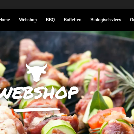
Home
Webshop
BBQ
Buffetten
Biologisch vlees
O
webshop