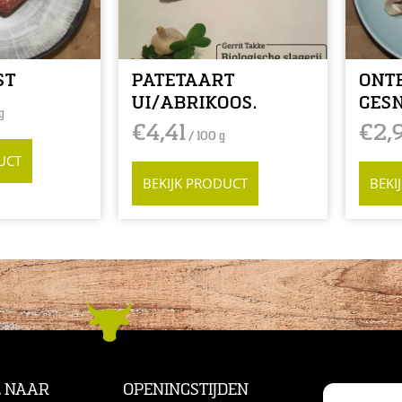
ST
PATETAART
ONTB
UI/ABRIKOOS.
GES
g
€
4,41
€
2,
/ 100 g
UCT
BEKIJK PRODUCT
BEKI
L NAAR
OPENINGSTIJDEN
CONTACT