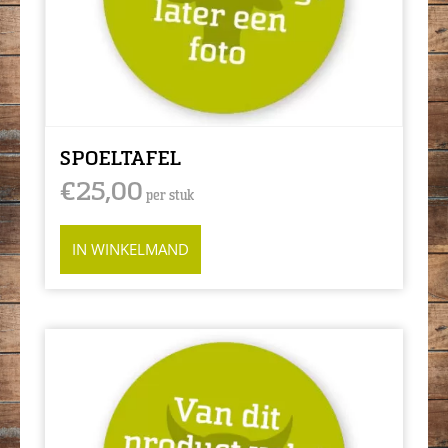
SPOELTAFEL
€
25,00
per stuk
IN WINKELMAND