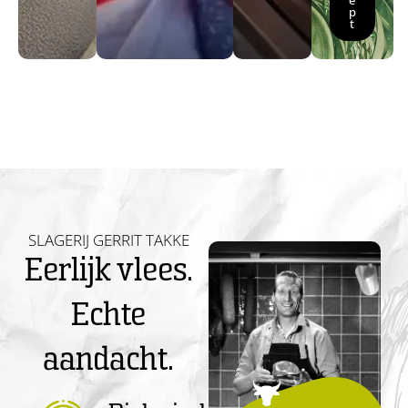
e
p
t
SLAGERIJ GERRIT TAKKE
Eerlijk vlees.
Echte
aandacht.