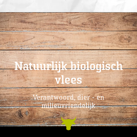
Natuurlijk biologisch
vlees
Verantwoord, dier - en
milieuvriendelijk