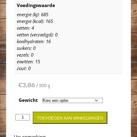
Voedingswaarde
energie (kj): 685
energie (kcal): 165
vetten: 4
vetten (verzadigd): 0
koolhydraten: 16
suikers: 0
vezels: 0
eiwitten: 15
zout: 0
€
3,86
/ 100 g
Gewicht
TOEVOEGEN AAN WINKELWAGEN
Opmerking