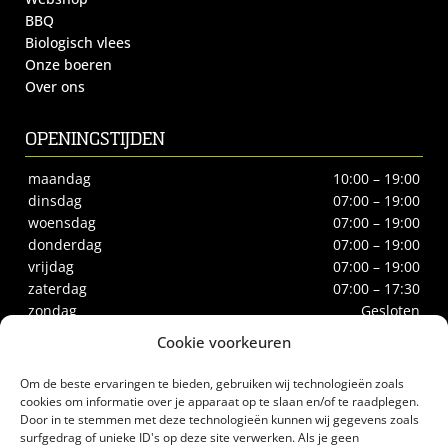
BBQ
Biologisch vlees
Onze boeren
Over ons
OPENINGSTIJDEN
maandag
10:00 – 19:00
dinsdag
07:00 – 19:00
woensdag
07:00 – 19:00
donderdag
07:00 – 19:00
vrijdag
07:00 – 19:00
zaterdag
07:00 – 17:30
zondag
Gesloten
Cookie voorkeuren
CONTACT
Om de beste ervaringen te bieden, gebruiken wij technologieën zoals
Biltstraat 66
cookies om informatie over je apparaat op te slaan en/of te raadplegen.
Door in te stemmen met deze technologieën kunnen wij gegevens zoals
3572BE Utrecht
surfgedrag of unieke ID's op deze site verwerken. Als je geen
Tel.
030-2732186