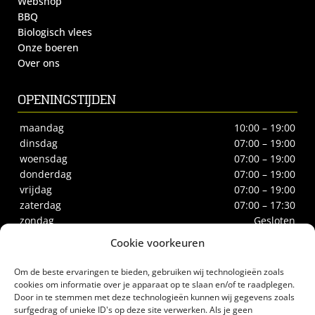
Webshop
BBQ
Biologisch vlees
Onze boeren
Over ons
OPENINGSTIJDEN
maandag
10:00 – 19:00
dinsdag
07:00 – 19:00
woensdag
07:00 – 19:00
donderdag
07:00 – 19:00
vrijdag
07:00 – 19:00
zaterdag
07:00 – 17:30
zondag
Gesloten
Cookie voorkeuren
CONTACT
Om de beste ervaringen te bieden, gebruiken wij technologieën zoals
Biltstraat 66
cookies om informatie over je apparaat op te slaan en/of te raadplegen.
Door in te stemmen met deze technologieën kunnen wij gegevens zoals
3572BE Utrecht
surfgedrag of unieke ID's op deze site verwerken. Als je geen
Tel.
030-2732186