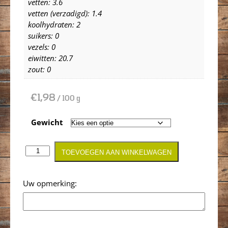
vetten: 3.6
vetten (verzadigd): 1.4
koolhydraten: 2
suikers: 0
vezels: 0
eiwitten: 20.7
zout: 0
€
1,98
/ 100 g
Gewicht
TOEVOEGEN AAN WINKELWAGEN
Opmerking