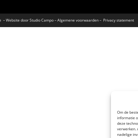
ke – Website door
Studio Campo
–
Algemene voorwaarden
–
Privacy statement
Om de beste
informatie 
deze techno
verwerken. 
nadelige in