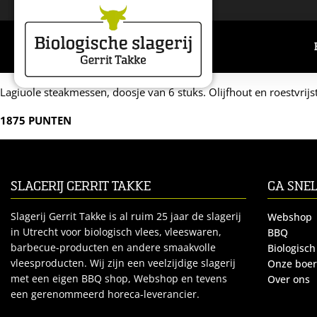
Lagiuole steakmessen, doosje van 6 stuks. Olijfhout en roestvrijstaa
1875 PUNTEN
SLAGERIJ GERRIT TAKKE
GA SNE
Slagerij Gerrit Takke is al ruim 25 jaar de slagerij
Webshop
in Utrecht voor biologisch vlees, vleeswaren,
BBQ
barbecue-producten en andere smaakvolle
Biologisch
vleesproducten. Wij zijn een veelzijdige slagerij
Onze boe
met een eigen BBQ shop, Webshop en tevens
Over ons
een gerenommeerd horeca-leverancier.