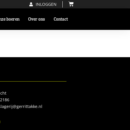
INLOGGEN
nze boeren
Over ons
Contact
cht
32186
lagerij@gerrittakke.nl