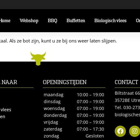
Home
Webshop
BBQ
Buffetten
Biologisch vlees
O
l. Als ze bot zijn, kunt u ze bij ons weer laten slijpen.
L NAAR
OPENINGSTIJDEN
CONTACT
Biltstraat 66
maandag
10:00 – 19:00
3572BE Utre
dinsdag
07:00 – 19:00
Tel.
030-27
woensdag
07:00 – 19:00
 vlees
biologisches
donderdag
07:00 – 19:00
ren
vrijdag
07:00 – 19:00
zaterdag
07:00 – 17:30
zondag
Gesloten