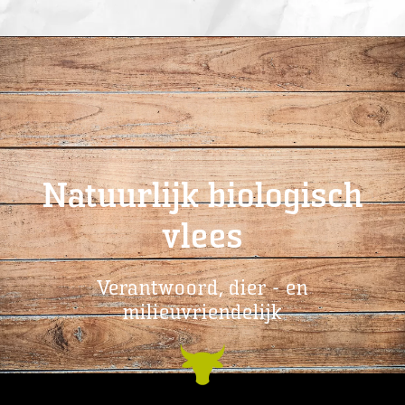
Natuurlijk biologisch
vlees
Verantwoord, dier - en
milieuvriendelijk