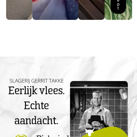
e
p
t
SLAGERIJ GERRIT TAKKE
Eerlijk vlees.
Echte
aandacht.