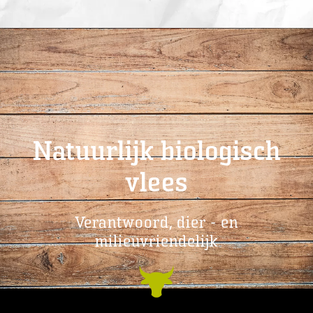
Natuurlijk biologisch
vlees
Verantwoord, dier - en
milieuvriendelijk