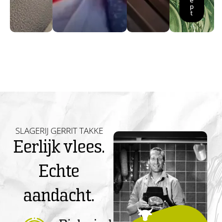
e
p
t
SLAGERIJ GERRIT TAKKE
Eerlijk vlees.
Echte
aandacht.