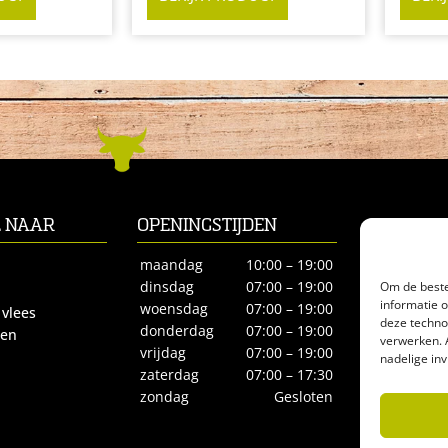
L NAAR
OPENINGSTIJDEN
CONTACT
Biltstraat 66
maandag
10:00 – 19:00
3572BE Utre
Om de beste
dinsdag
07:00 – 19:00
informatie 
Tel.
030-27
woensdag
07:00 – 19:00
 vlees
deze techno
biologisches
donderdag
07:00 – 19:00
ren
verwerken. 
vrijdag
07:00 – 19:00
nadelige in
zaterdag
07:00 – 17:30
zondag
Gesloten