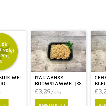
BUIK MET
ITALIAANSE
GEH
IO
BOOMSTAMMETJES
BLEU
€
3,29
€
3,
g
/ 100 g
UCT
BEKIJK PRODUCT
BEKI