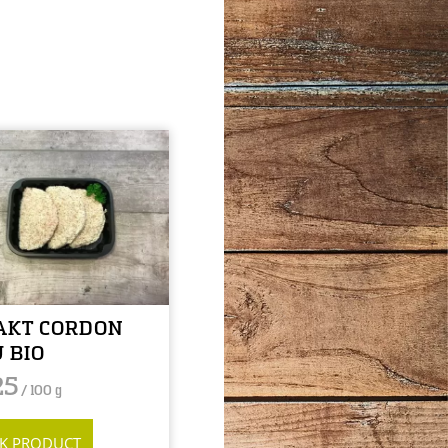
AKT CORDON
 BIO
25
/ 100 g
JK PRODUCT