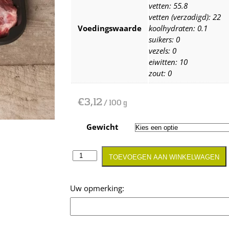
vetten: 55.8
vetten (verzadigd): 22
Voedingswaarde
koolhydraten: 0.1
suikers: 0
vezels: 0
eiwitten: 10
zout: 0
€
3,12
/ 100 g
Gewicht
TOEVOEGEN AAN WINKELWAGEN
Opmerking