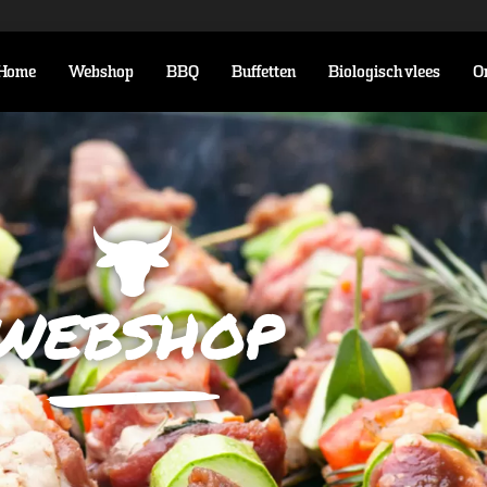
Home
Webshop
BBQ
Buffetten
Biologisch vlees
O
webshop