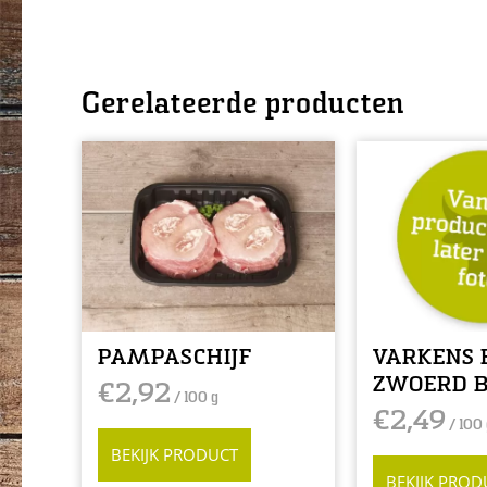
Gerelateerde producten
PAMPASCHIJF
VARKENS 
ZWOERD B
€
2,92
/ 100 g
€
2,49
/ 100 
BEKIJK PRODUCT
BEKIJK PROD