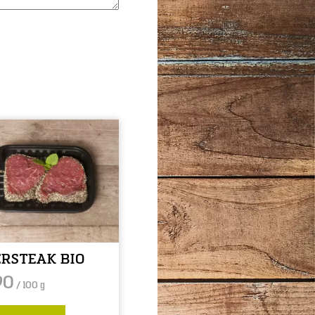
RSTEAK BIO
90
/ 100 g