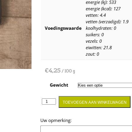
energie (kj): 533
energie (kcal): 127
vetten: 4.4
vetten (verzadigd): 1.9
Voedingswaarde
koolhydraten: 0
suikers: 0
vezels: 0
eiwitten: 21.8
zout: 0
€
4,25
/ 100 g
Gewicht
TOEVOEGEN AAN WINKELWAGEN
Opmerking