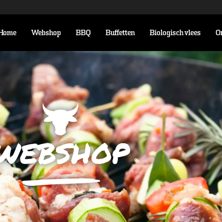
Home
Webshop
BBQ
Buffetten
Biologisch vlees
O
webshop