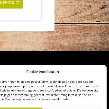
JK PRODUCT
Cookie voorkeuren
cht
 ervaringen te bieden, gebruiken wij technologieën zoals cookies om
32186
over je apparaat op te slaan en/of te raadplegen. Door in te stemmen met
logieën kunnen wij gegevens zoals surfgedrag of unieke ID's op deze site
lagerij@gerrittakke.nl
Als je geen toestemming geeft of uw toestemming intrekt, kan dit een
vloed hebben op bepaalde functies en mogelijkheden.