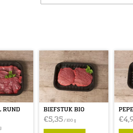
L RUND
BIEFSTUK BIO
PEPE
€
5,35
€
4,
/ 100 g
g