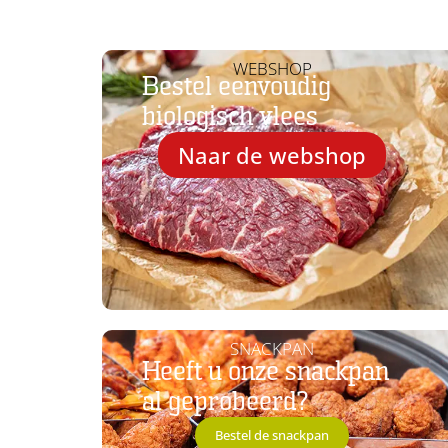
WEBSHOP
Bestel eenvoudig
biologisch vlees
Naar de webshop
SNACKPAN
Heeft u onze snackpan
al geprobeerd?
Bestel de snackpan