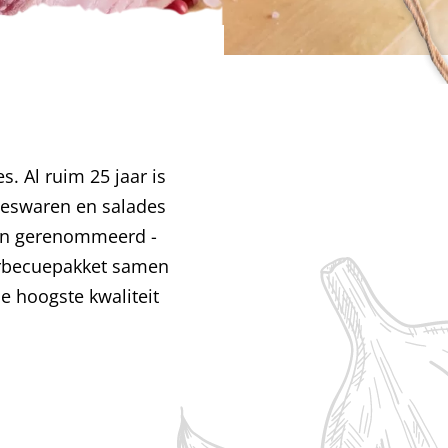
s. Al ruim 25 jaar is
leeswaren en salades
een gerenommeerd ­
barbecuepakket samen
de hoogste kwaliteit