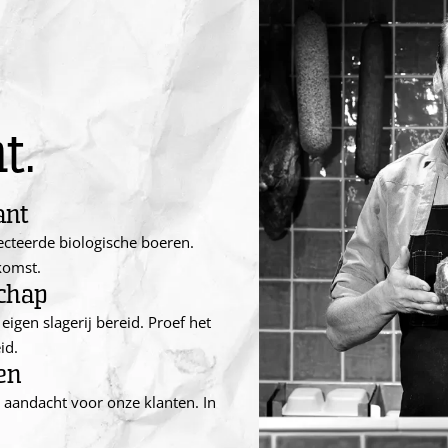
t.
ant
ecteerde biologische boeren.
komst.
chap
eigen slagerij bereid. Proef het
id.
en
e aandacht voor onze klanten. In