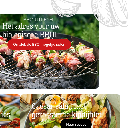
N
BBQ-UTRECHT
ren
Het adres voor uw
biologische BBQ!
Ontdek de BBQ mogelijkheden
RECEPT VAN DE MAAND
Caesar salad met
Kies
geroosterde kipdijfilet
t
Naar recept