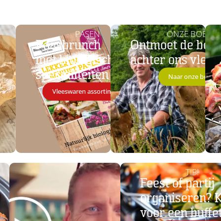
PASEN
ONZE BOERE
Paasbrunch
Ontmoet de boe
met biologische
achter ons vlees
specialiteiten
Naar onze boeren
Vleeswaren assortiment
TIP!
Feest of partij
organiseren? 
voor een buffe