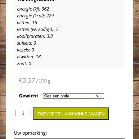
energie (kj): 962
energie (kcal): 229
vetten: 16
vetten (verzadigd): 7
koolhydraten: 3.8
suikers: 0
vezels: 0
eiwitten: 18
zout: 0
€
2,27
/ 100 g
Gewicht
TOEVOEGEN AAN WINKELWAGEN
Opmerking