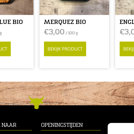
LUE BIO
MERQUEZ BIO
ENGL
€
3,00
€
3,
g
/ 100 g
UCT
BEKIJK PRODUCT
BEKI
L NAAR
OPENINGSTIJDEN
CONTACT