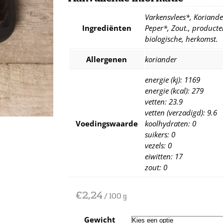
Varkensvlees*, Koriand
Ingrediënten
Peper*, Zout., producten
biologische, herkomst.
Allergenen
koriander
energie (kj): 1169
energie (kcal): 279
vetten: 23.9
vetten (verzadigd): 9.6
Voedingswaarde
koolhydraten: 0
suikers: 0
vezels: 0
eiwitten: 17
zout: 0
€
2,24
/ 100 g
Gewicht