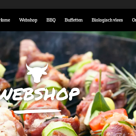
Home
Webshop
BBQ
Buffetten
Biologisch vlees
O
webshop