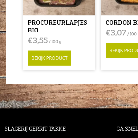
PROCUREURLAPJES
CORDON B
BIO
€
3,07
/ 100 
€
3,55
/ 100 g
BEKIJK PROD
BEKIJK PRODUCT
SLAGERIJ GERRIT TAKKE
GA SNE