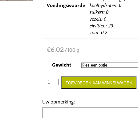
Voedingswaarde
koolhydraten: 0
suikers: 0
vezels: 0
eiwitten: 23
zout: 0.2
€
6,02
/ 100 g
Gewicht
TOEVOEGEN AAN WINKELWAGEN
Opmerking