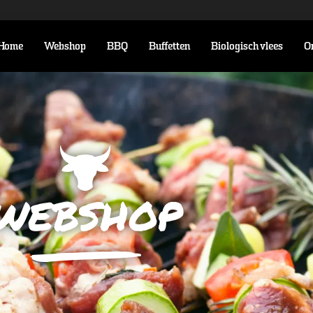
Home
Webshop
BBQ
Buffetten
Biologisch vlees
O
webshop