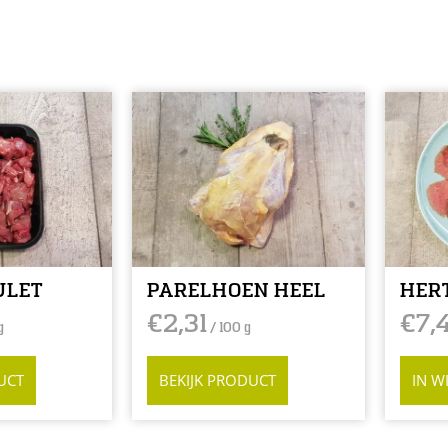
ULET
PARELHOEN HEEL
HER
€
2,31
€
7,
g
/ 100 g
UCT
BEKIJK PRODUCT
IN W