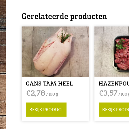
Gerelateerde producten
GANS TAM HEEL
HAZENPO
€
2,78
€
3,57
/ 100 g
/ 100 
BEKIJK PRODUCT
BEKIJK PROD