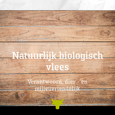
Natuurlijk biologisch
vlees
Verantwoord, dier - en
milieuvriendelijk