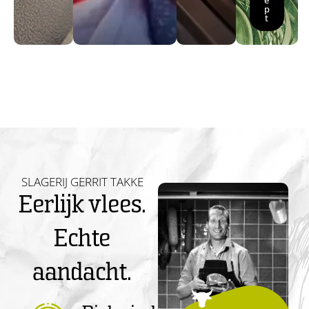
e
p
t
SLAGERIJ GERRIT TAKKE
Eerlijk vlees.
Echte
aandacht.