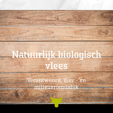
Natuurlijk biologisch
vlees
Verantwoord, dier - en
milieuvriendelijk