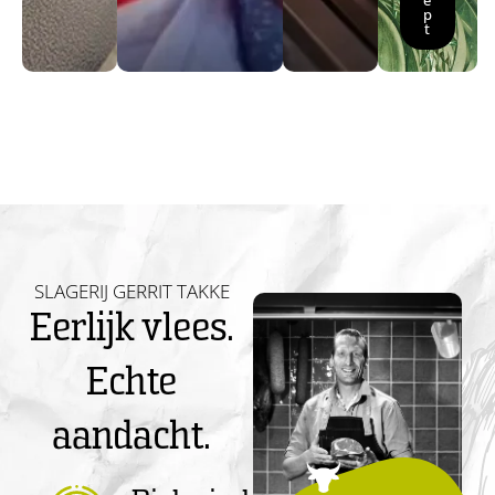
e
p
t
SLAGERIJ GERRIT TAKKE
Eerlijk vlees.
Echte
aandacht.