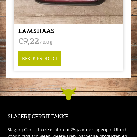
LAMSHAAS
€
9,22
/ 100 g
BEKIJK PRODUCT
SLAGERIJ GERRIT TAKKE
Slagerij Gerrit Takke is al ruim 25 jaar de slagerij in Utrecht
voor biologisch vlees, vleeswaren, barbecue-producten en