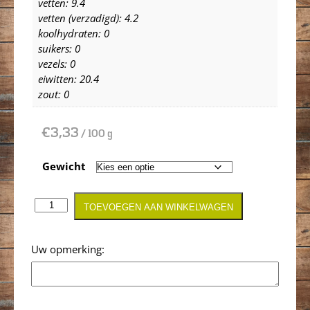
vetten: 9.4
vetten (verzadigd): 4.2
koolhydraten: 0
suikers: 0
vezels: 0
eiwitten: 20.4
zout: 0
€
3,33
/ 100 g
Gewicht
TOEVOEGEN AAN WINKELWAGEN
Opmerking