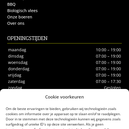
BBQ
Biologisch vlees
Onze boeren
Over ons
OPENINGSTIJDEN
maandag
10:00 – 19:00
dinsdag
07:00 – 19:00
woensdag
07:00 – 19:00
donderdag
07:00 – 19:00
vrijdag
07:00 – 19:00
zaterdag
07:00 – 17:30
zondag
Gesloten
Cookie voorkeuren
CONTACT
Om de beste ervaringen te bieden, gebruiken wij technologieën zoals
Biltstraat 66
cookies om informatie over je apparaat op te slaan en/of te raadplegen.
Door in te stemmen met deze technologieën kunnen wij gegevens zoals
3572BE Utrecht
surfgedrag of unieke ID's op deze site verwerken. Als je geen
Tel.
030-2732186