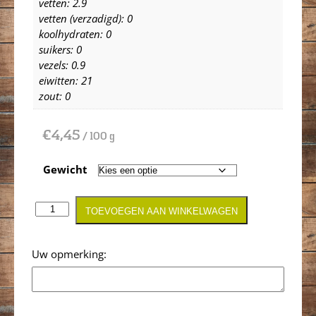
vetten: 2.9
vetten (verzadigd): 0
koolhydraten: 0
suikers: 0
vezels: 0.9
eiwitten: 21
zout: 0
€
4,45
/ 100 g
Gewicht
TOEVOEGEN AAN WINKELWAGEN
Opmerking