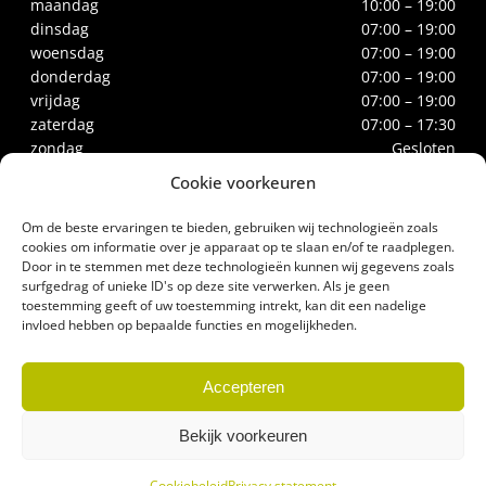
maandag
10:00 – 19:00
dinsdag
07:00 – 19:00
woensdag
07:00 – 19:00
donderdag
07:00 – 19:00
vrijdag
07:00 – 19:00
zaterdag
07:00 – 17:30
zondag
Gesloten
Cookie voorkeuren
CONTACT
Om de beste ervaringen te bieden, gebruiken wij technologieën zoals
Biltstraat 66
cookies om informatie over je apparaat op te slaan en/of te raadplegen.
Door in te stemmen met deze technologieën kunnen wij gegevens zoals
3572BE Utrecht
surfgedrag of unieke ID's op deze site verwerken. Als je geen
Tel.
030-2732186
toestemming geeft of uw toestemming intrekt, kan dit een nadelige
biologischeslagerij@gerrittakke.nl
invloed hebben op bepaalde functies en mogelijkheden.
Accepteren
Bekijk voorkeuren
© Biologische Slagerij Gerrit Takke – Website door
Studio Campo
–
Algemene
Cookiebeleid
Privacy statement