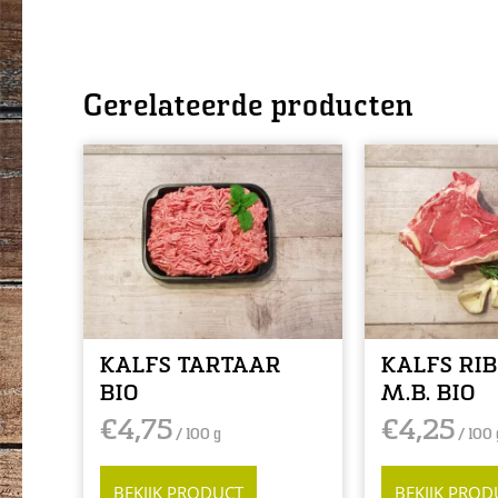
Gerelateerde producten
KALFS TARTAAR
KALFS RI
BIO
M.B. BIO
€
4,75
€
4,25
/ 100 g
/ 100 
BEKIJK PRODUCT
BEKIJK PROD