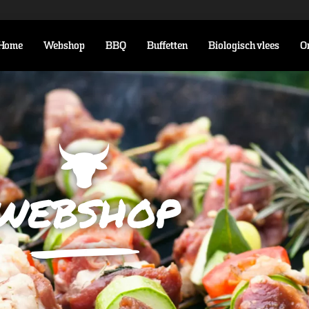
Home
Webshop
BBQ
Buffetten
Biologisch vlees
O
webshop