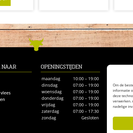
L NAAR
OPENINGSTIJDEN
CONTACT
Biltstraat 66
maandag
10:00 – 19:00
3572BE Utre
Om de beste
dinsdag
07:00 – 19:00
informatie 
Tel.
030-27
woensdag
07:00 – 19:00
 vlees
deze techno
biologisches
donderdag
07:00 – 19:00
ren
verwerken. 
vrijdag
07:00 – 19:00
nadelige in
zaterdag
07:00 – 17:30
zondag
Gesloten