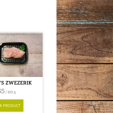
FS ZWEZERIK
55
/ 100 g
JK PRODUCT