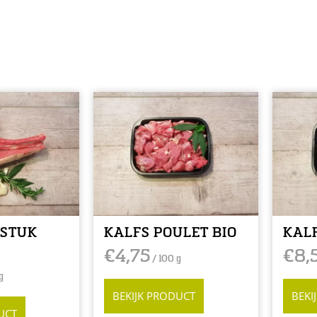
BSTUK
KALFS POULET BIO
KAL
€
4,75
€
8,
/ 100 g
g
BEKIJK PRODUCT
BEKI
UCT