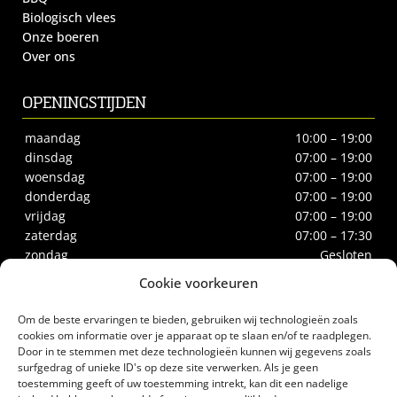
Biologisch vlees
Onze boeren
Over ons
OPENINGSTIJDEN
maandag
10:00 – 19:00
dinsdag
07:00 – 19:00
woensdag
07:00 – 19:00
donderdag
07:00 – 19:00
vrijdag
07:00 – 19:00
zaterdag
07:00 – 17:30
zondag
Gesloten
Cookie voorkeuren
CONTACT
Om de beste ervaringen te bieden, gebruiken wij technologieën zoals
Biltstraat 66
cookies om informatie over je apparaat op te slaan en/of te raadplegen.
Door in te stemmen met deze technologieën kunnen wij gegevens zoals
3572BE Utrecht
surfgedrag of unieke ID's op deze site verwerken. Als je geen
Tel.
030-2732186
toestemming geeft of uw toestemming intrekt, kan dit een nadelige
biologischeslagerij@gerrittakke.nl