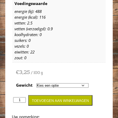
Voedingswaarde
energie (kj): 488
energie (kcal): 116
vetten: 2.5
vetten (verzadigd): 0.9
koolhydraten: 0
suikers: 0
vezels: 0
eiwitten: 22
zout: 0
€
3,25
/ 100 g
Gewicht
TOEVOEGEN AAN WINKELWAGEN
Opmerking