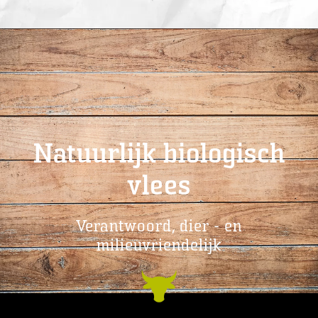
Natuurlijk biologisch
vlees
Verantwoord, dier - en
milieuvriendelijk