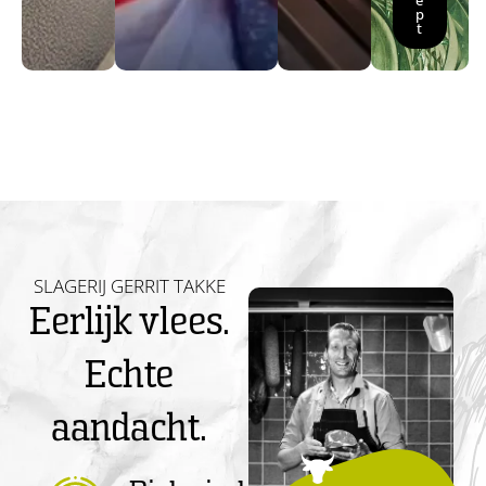
e
p
t
SLAGERIJ GERRIT TAKKE
Eerlijk vlees.
Echte
aandacht.