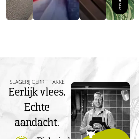
e
p
t
SLAGERIJ GERRIT TAKKE
Eerlijk vlees.
Echte
aandacht.