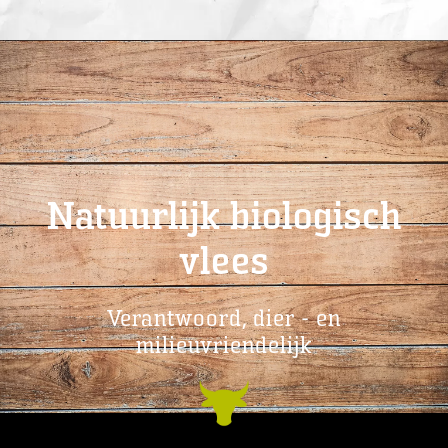
Natuurlijk biologisch
vlees
Verantwoord, dier - en
milieuvriendelijk