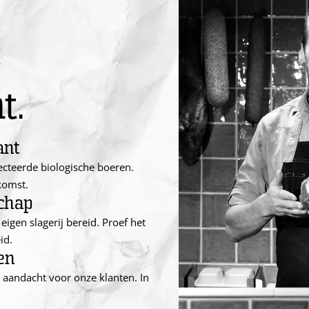
t.
ant
ecteerde biologische boeren.
komst.
chap
eigen slagerij bereid. Proef het
id.
en
e aandacht voor onze klanten. In