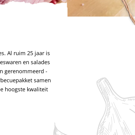
s. Al ruim 25 jaar is
leeswaren en salades
een gerenommeerd ­
barbecuepakket samen
de hoogste kwaliteit