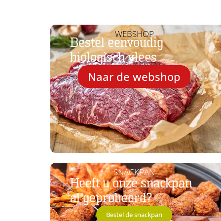
WEBSHOP
Bestel eenvoudig
biologisch vlees
Naar de webshop
SNACKPAN
Heeft u onze snackpan
al geprobeerd?
Bestel de snackpan