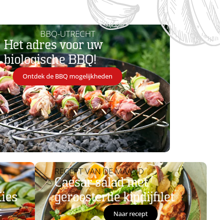
N
BBQ-UTRECHT
ren
Het adres voor uw
biologische BBQ!
Ontdek de BBQ mogelijkheden
RECEPT VAN DE MAAND
Caesar salad met
Kies
geroosterde kipdijfilet
t
Naar recept