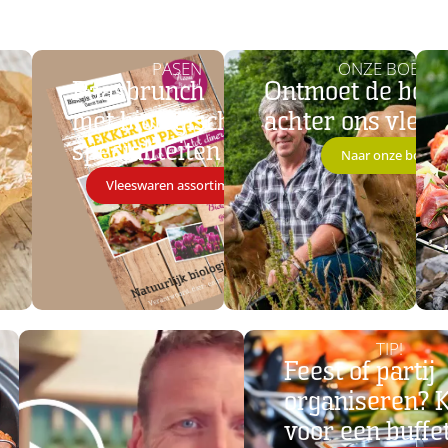
PASEN
ONZE BOERE
Paasbrunch
Ontmoet de boe
met biologische
achter ons vlees
specialiteiten
Naar onze boeren
Vleeswaren assortiment
TIP!
Feest of partij
organiseren? 
voor een buffe