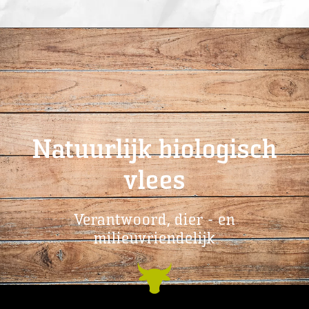
Natuurlijk biologisch
vlees
Verantwoord, dier - en
milieuvriendelijk