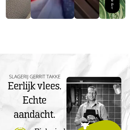
e
p
t
SLAGERIJ GERRIT TAKKE
Eerlijk vlees.
Echte
aandacht.