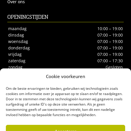
Over ons
OPENINGSTIJDEN
maandag
10:00 – 19:00
dinsdag
07:00 – 19:00
woensdag
07:00 – 19:00
donderdag
07:00 – 19:00
vrijdag
07:00 – 19:00
zaterdag
07:00 – 17:30
zondag
Gesloten
Cookie voorkeuren
CONTACT
Om de beste ervaringen te bieden, gebruiken wij technologieën zoals
Biltstraat 66
cookies om informatie over je apparaat op te slaan en/of te raadplegen.
Door in te stemmen met deze technologieën kunnen wij gegevens zoals
3572BE Utrecht
surfgedrag of unieke ID's op deze site verwerken. Als je geen
Tel.
030-2732186
toestemming geeft of uw toestemming intrekt, kan dit een nadelige
biologischeslagerij@gerrittakke.nl
invloed hebben op bepaalde functies en mogelijkheden.