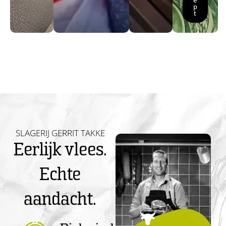
e
p
t
SLAGERIJ GERRIT TAKKE
Eerlijk vlees.
Echte
aandacht.