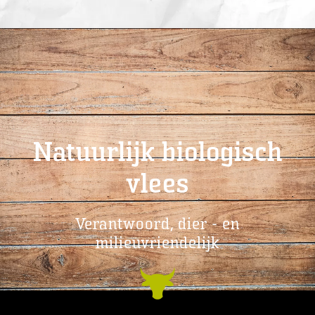
Natuurlijk biologisch
vlees
Verantwoord, dier - en
milieuvriendelijk