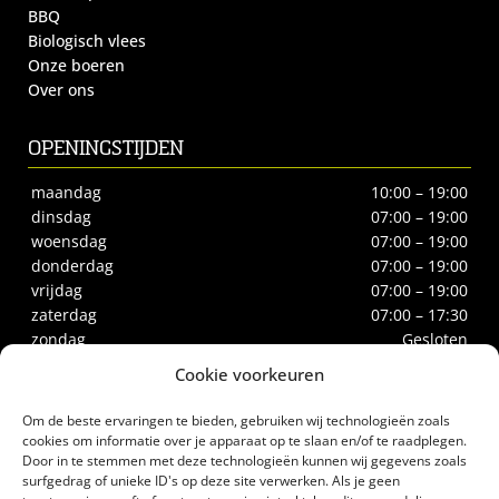
BBQ
Biologisch vlees
Onze boeren
Over ons
OPENINGSTIJDEN
maandag
10:00 – 19:00
dinsdag
07:00 – 19:00
woensdag
07:00 – 19:00
donderdag
07:00 – 19:00
vrijdag
07:00 – 19:00
zaterdag
07:00 – 17:30
zondag
Gesloten
Cookie voorkeuren
CONTACT
Om de beste ervaringen te bieden, gebruiken wij technologieën zoals
Biltstraat 66
cookies om informatie over je apparaat op te slaan en/of te raadplegen.
Door in te stemmen met deze technologieën kunnen wij gegevens zoals
3572BE Utrecht
surfgedrag of unieke ID's op deze site verwerken. Als je geen
Tel.
030-2732186