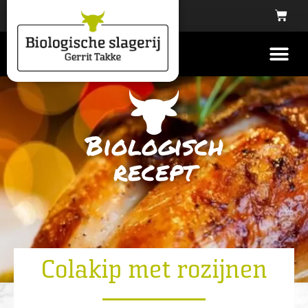
Biologisch
recept
Colakip met rozijnen