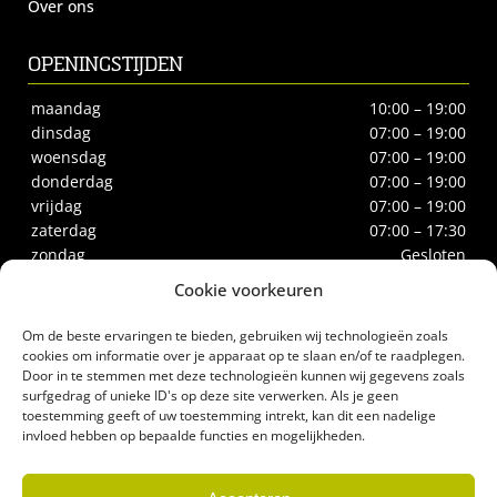
Over ons
OPENINGSTIJDEN
maandag
10:00 – 19:00
dinsdag
07:00 – 19:00
woensdag
07:00 – 19:00
donderdag
07:00 – 19:00
vrijdag
07:00 – 19:00
zaterdag
07:00 – 17:30
zondag
Gesloten
Cookie voorkeuren
CONTACT
Om de beste ervaringen te bieden, gebruiken wij technologieën zoals
Biltstraat 66
cookies om informatie over je apparaat op te slaan en/of te raadplegen.
Door in te stemmen met deze technologieën kunnen wij gegevens zoals
3572BE Utrecht
surfgedrag of unieke ID's op deze site verwerken. Als je geen
Tel.
030-2732186
toestemming geeft of uw toestemming intrekt, kan dit een nadelige
biologischeslagerij@gerrittakke.nl
invloed hebben op bepaalde functies en mogelijkheden.